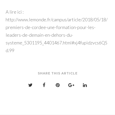
A lire ici :
http://www.lemonde.fr/campus/article/2018/05/18/
premiers-de-cordee-une-formation-pour-les-
leaders-de-demain-en-dehors-du-
systeme_5301195_4401467.html#xj4fupidzvcs6QS
d.99
SHARE THIS ARTICLE