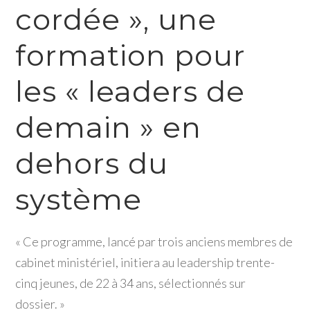
cordée », une
formation pour
les « leaders de
demain » en
dehors du
système
« Ce programme, lancé par trois anciens membres de
cabinet ministériel, initiera au leadership trente-
cinq jeunes, de 22 à 34 ans, sélectionnés sur
dossier. »