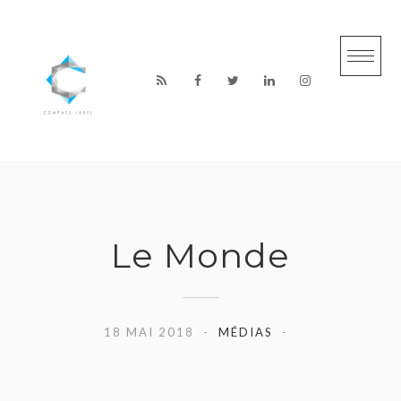
S
k
i
p
t
o
c
o
n
Le Monde
t
e
n
18 MAI 2018
MÉDIAS
t