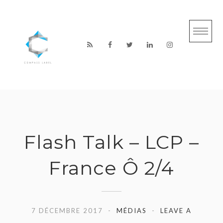
S
k
i
p
t
o
c
o
n
Flash Talk – LCP –
t
e
France Ô 2/4
n
t
7 DÉCEMBRE 2017
MÉDIAS
LEAVE A