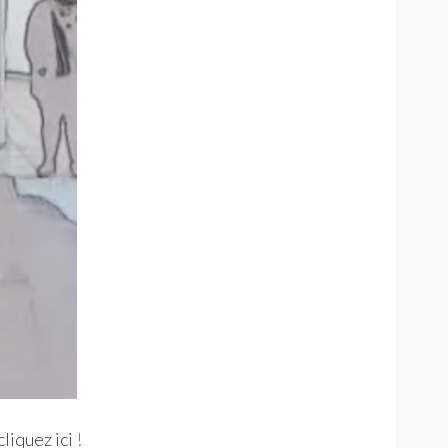
cliquez ici
!