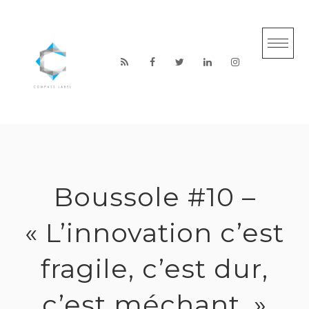
S
k
i
p
t
o
c
o
n
Boussole #10 –
t
e
« L’innovation c’est
n
t
fragile, c’est dur,
c’est méchant. »