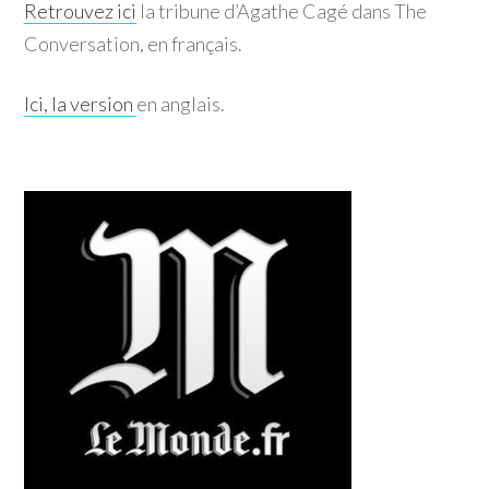
Retrouvez ici
la tribune d’Agathe Cagé dans The
Conversation, en français.
Ici, la version
en anglais.