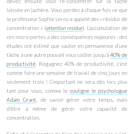
devez ensuite vous re-concentrer sur la tâche
laissée en jachère. Vous perdez à chaque fois ce que
le professeur Sophie Leroy a appelé des « résidus de
concentration » (
attention residue
). L’accumulation de
ces micro-pertes a des conséquences majeures : des
études ont estimé que sauter en permanence d’une
tâche à une autre pouvait vous coûter jusqu’à
40% de
productivité
. Regagnez 40% de productivité, c’est
comme faire une semaine de travail de cinq jours en
seulement trois ! L’important ne sera dès lors plus
tant pour vous, comme le
souligne le psychologue
Adam Grant
, de savoir gérer votre temps, mais
d’être à même de gérer votre capacité de
concentration.
Enfin et à l’encontre de bien des
a priori
sur le sujet,