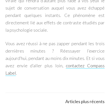
virale qui rendra d’autant plus fade à vos yeux le
sujet de conversation auquel vous avez échappé
pendant quelques instants. Ce phénomène est
directement lié aux effets de contraste étudiés par
la psychologie sociale.
Vous avez réussi à ne pas zapper pendant les trois
dernières minutes ? Réessayer l’exercice
aujourd’hui, pendant au moins dix minutes. Et si vous
avez envie d’aller plus loin,
contactez Compass
Label
.
N
Articles plus récents
a